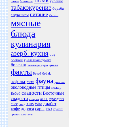
табак
курение
школа
больница
табакокурение
борьба
питание
с курением
Zafirro
мясные
блюда
кулинария
азерб. кухня
quş
бозбаш
туалетная бумага
болезни
температура
диета
факты
ördək
Кутаб
фауна
асфальт
пити
диагноз
околоводные птицы
пожар
сладости
Восточные
Кебаб
сладости
праздник
сипуха
ADSL
диабет
снег
Who
спид
AIDS
кофе
дорога
сары
ГАЗ
грипп
гранат
алкоголь