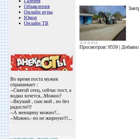
Галерея
Объявления
Завтр
Онлайн игры
Юмор
Онлайн ТВ
Просмотров:
9559
|
Добавил
Во время поста мужик
спрашивает :
--Святой отец, сейчас пост, а
водки хочется...Можно?
--Вкушай , сын мой , но без
радости!!!
--А женщину можно?...
--Можно,- но не жирную!!!...