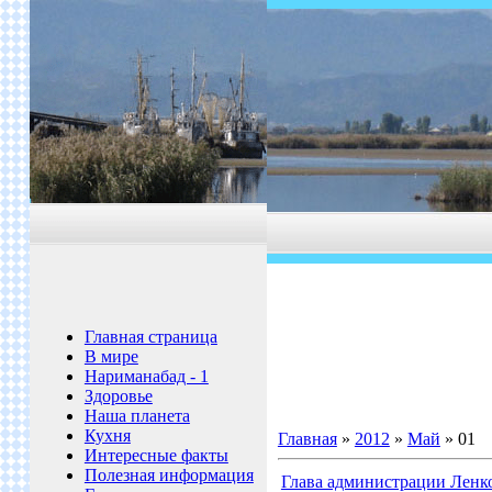
-
Главная страница
В мире
Нариманабад - 1
Здоровье
Наша планета
Кухня
Главная
»
2012
»
Май
»
01
Интересные факты
Полезная информация
Глава администрации Ленко